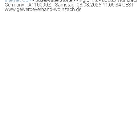
Internet GbR
- Josef-Alberstötter-Ring 6 1/2 - 85283 Wolnzach
Germany - A110090Z - Samstag, 08.08.2026 11:05:34 CEST
www.gewerbeverband-wolnzach.de