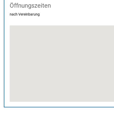
Öffnungszeiten
nach Vereinbarung
Schlosshof 16 - 20 85283 Wolnzach